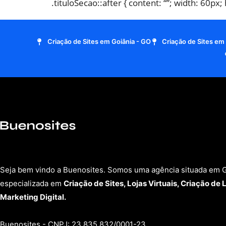
.tituloSecao::after { content: “”; width: 60px;
Criação de Sites em Goiânia - GO
Criação de Sites em
Seja bem vindo a Buenosites. Somos uma agência situada em G
especializada em
Criação de Sites, Lojas Virtuais, Criação de 
Marketing Digital.
Buenosites - CNPJ: 23.835.832/0001-23