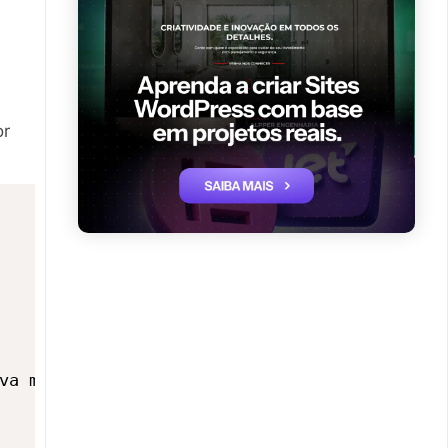
or
va mensagem do Site.</h1>
