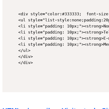
<div style="color:#333333; 	font-size:18px;	font-weight:500; padding:50px; 	background:#fbfbfb; text-align: center;">

<ul style="list-style:none;padding:20
<li style="padding: 10px;"><strong>No
<li style="padding: 10px;"><strong>Te
<li style="padding: 10px;"><strong>E-
<li style="padding: 10px;"><strong>Me
</ul>

</div>

</div>