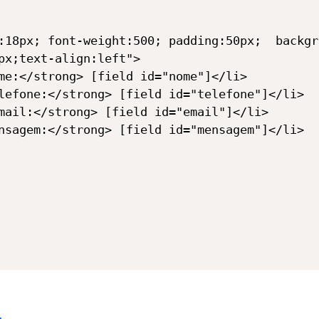
px;text-align:left">

me:</strong> [field id="nome"]</li>

lefone:</strong> [field id="telefone"]</li>

mail:</strong> [field id="email"]</li>

nsagem:</strong> [field id="mensagem"]</li>
