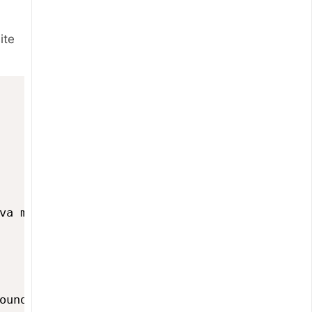
ite
va mensagem do Site.</h1>
