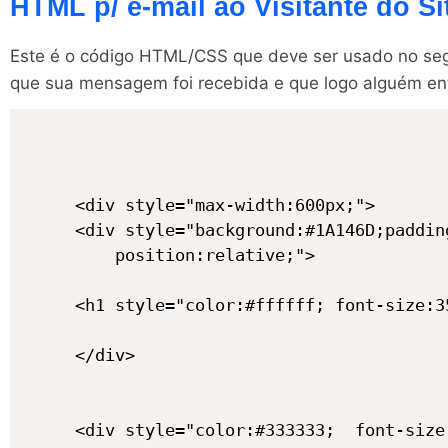
HTML p/ e-mail ao Visitante do Si
Este é o código HTML/CSS que deve ser usado no segun
que sua mensagem foi recebida e que logo alguém ent
<div style="max-width:600px;">

<div style="background:#1A146D;paddin
	position:relative;">

<h1 style="color:#ffffff; font-size:3
</div>

<div style="color:#333333; 	font-size:18px;	font-weight:500; padding:50px; 	background:#fbfbfb; text-align: center;">
