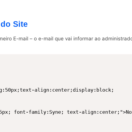
do Site
iro E-mail – o e-mail que vai informar ao administrad
g:50px;text-align:center;display:block;

5px; font-family:Syne; text-align:center;">No