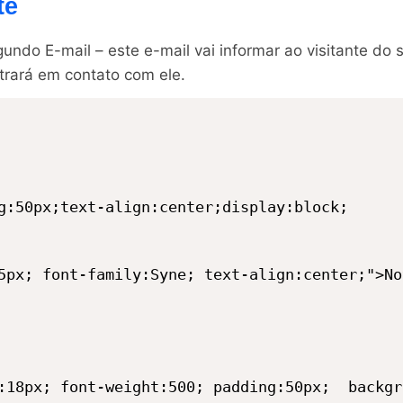
te
do E-mail – este e-mail vai informar ao visitante do s
rará em contato com ele.
g:50px;text-align:center;display:block;

5px; font-family:Syne; text-align:center;">No