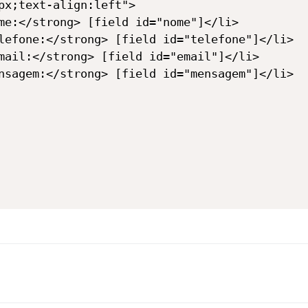
px;text-align:left">

me:</strong> [field id="nome"]</li>

lefone:</strong> [field id="telefone"]</li>

mail:</strong> [field id="email"]</li>

nsagem:</strong> [field id="mensagem"]</li>
