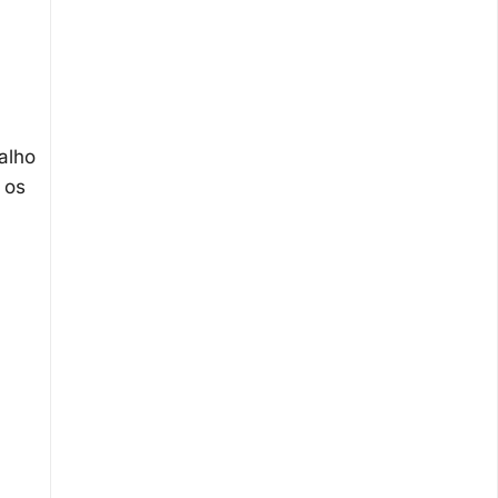
alho
 os