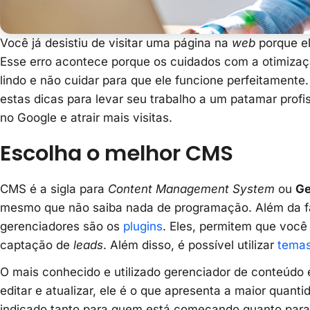
Você já desistiu de visitar uma página na
web
porque el
Esse erro acontece porque os cuidados com a otimizaçã
lindo e não cuidar para que ele funcione perfeitamente
estas dicas para levar seu trabalho a um patamar prof
no Google e atrair mais visitas.
Escolha o melhor CMS
CMS é a sigla para
Content Management System
ou
Ge
mesmo que não saiba nada de programação. Além da fac
gerenciadores são os
plugins
. Eles, permitem que voc
captação de
leads
. Além disso, é possível utilizar
tema
O mais conhecido e utilizado gerenciador de conteúdo
editar e atualizar, ele é o que apresenta a maior quanti
indicado tanto para quem está começando quanto para