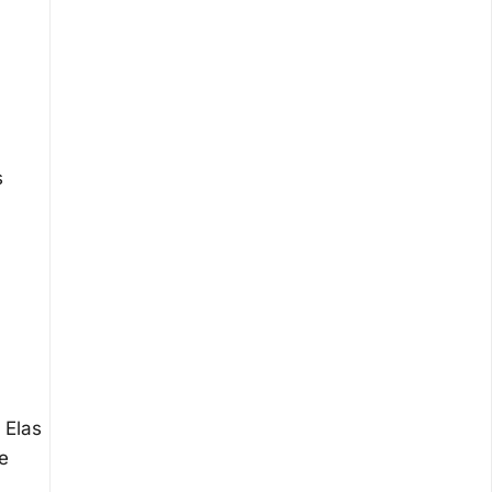
s
 Elas
e