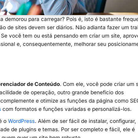
a demorou para carregar? Pois é, isto é bastante frequ
o de sites devem ser diários. Não adianta fazer um tr
. Se você tem ou está pensando em criar um site, aprov
issional e, consequentemente, melhorar seu posicionam
renciador de Conteúdo
. Com ele, você pode criar um s
ilidade de operação, outro grande benefício dos
ê complemente e otimize as funções da página como SE
s
com formatos e funções variadas e personalizá-los.
 é o
WordPress
. Além de ser fácil de instalar, configurar,
dade de plugins e temas. Por ser completo e fácil, ele é
 quem quer um site bem robusto.