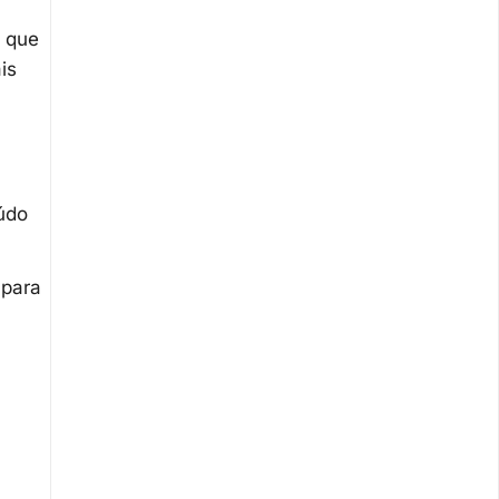
s que
is
údo
 para