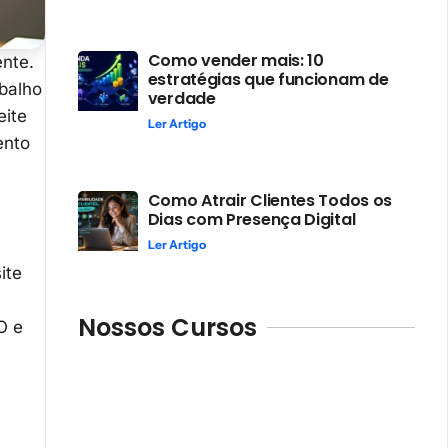
Como vender mais: 10
ente.
estratégias que funcionam de
abalho
verdade
eite
Ler Artigo
ento
Como Atrair Clientes Todos os
Dias com Presença Digital
Ler Artigo
ite
Nossos Cursos
O e