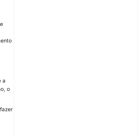
de
mento
e a
o, o
 fazer