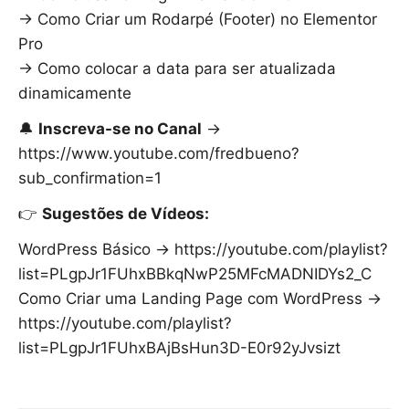
→ Como Criar um Rodarpé (Footer) no Elementor
Pro
→ Como colocar a data para ser atualizada
dinamicamente
🔔
Inscreva-se no Canal
→
https://www.youtube.com/fredbueno?
sub_confirmation=1
👉
Sugestões de Vídeos:
WordPress Básico → https://youtube.com/playlist?
list=PLgpJr1FUhxBBkqNwP25MFcMADNIDYs2_C
Como Criar uma Landing Page com WordPress →
https://youtube.com/playlist?
list=PLgpJr1FUhxBAjBsHun3D-E0r92yJvsizt