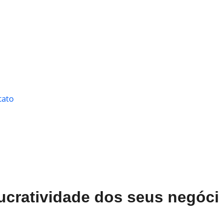
tato
ucratividade dos seus negóc